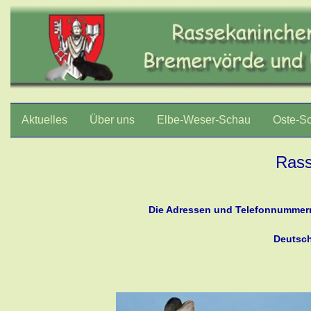
Aktuelles
Über uns
Elbe-Weser-Schau
Oste-S
Rass
Die Adressen und Telefonnummern 
Deutsch