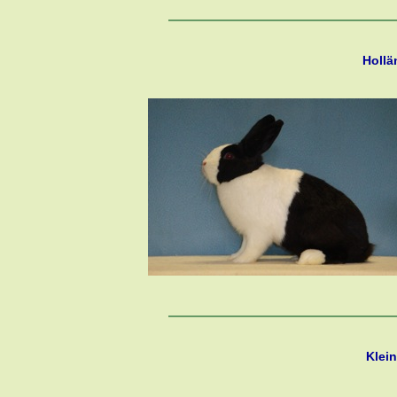
Hollä
Klei